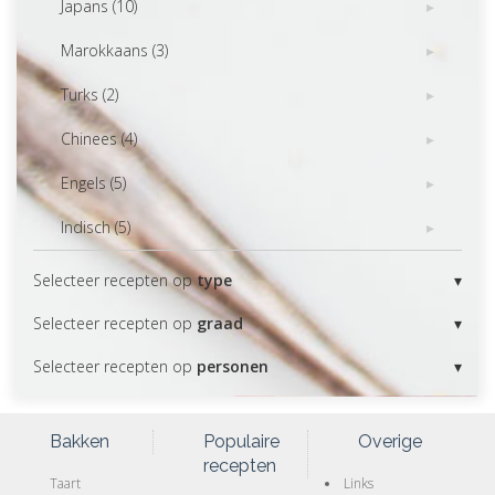
Japans (10)
Marokkaans (3)
Turks (2)
Chinees (4)
Engels (5)
Indisch (5)
Selecteer recepten op
type
Selecteer recepten op
graad
Selecteer recepten op
personen
Bakken
Populaire
Overige
recepten
Taart
Links