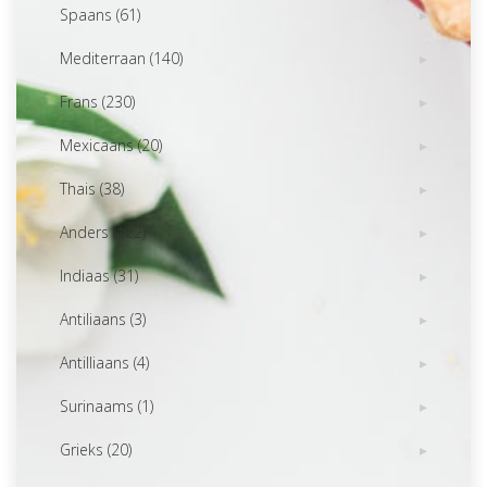
Spaans (61)
Mediterraan (140)
Frans (230)
Mexicaans (20)
Thais (38)
Anders (122)
Indiaas (31)
Antiliaans (3)
Antilliaans (4)
Surinaams (1)
Grieks (20)