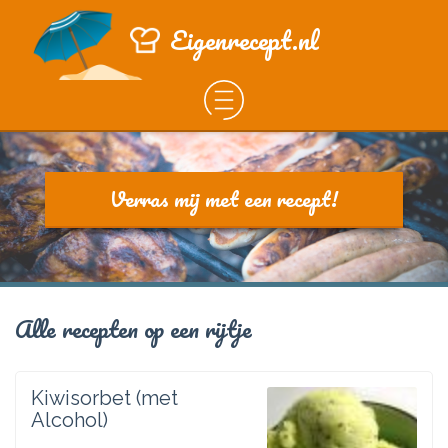
Eigenrecept.nl
Verras mij met een recept!
Alle recepten op een rijtje
Kiwisorbet (met
Alcohol)