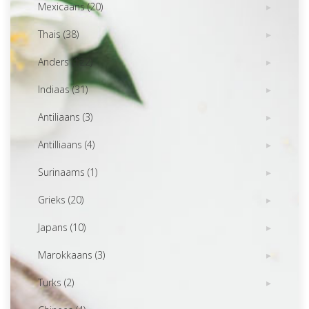
Mexicaans (20)
Thais (38)
Anders (122)
Indiaas (31)
Antiliaans (3)
Antilliaans (4)
Surinaams (1)
Grieks (20)
Japans (10)
Marokkaans (3)
Turks (2)