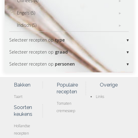
Chinees (4)
Engels (5)
Indisch (5)
Selecteer recepten op
type
Selecteer recepten op
graad
Selecteer recepten op
personen
Bakken
Populaire
Overige
recepten
Taart
Links
Tomaten
Soorten
cremesoep
keukens
Hollandse
recepten