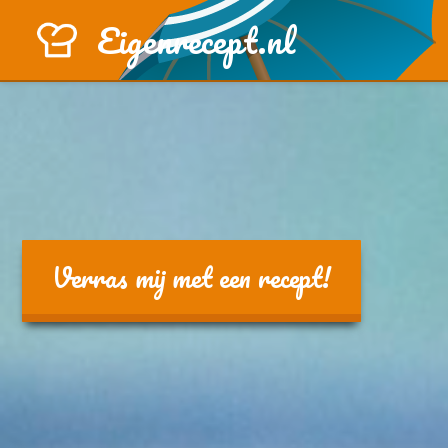
Eigenrecept.nl
Verras mij met een recept!