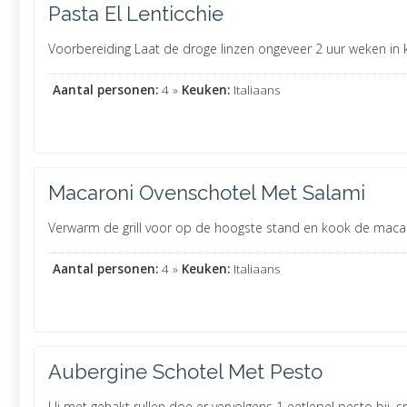
Pasta El Lenticchie
Voorbereiding Laat de droge linzen ongeveer 2 uur weken in ko
Aantal personen:
4 »
Keuken:
Italiaans
Macaroni Ovenschotel Met Salami
Verwarm de grill voor op de hoogste stand en kook de macaro
Aantal personen:
4 »
Keuken:
Italiaans
Aubergine Schotel Met Pesto
Ui met gehakt rullen doe er vervolgens 1 eetlepel pesto bij. s