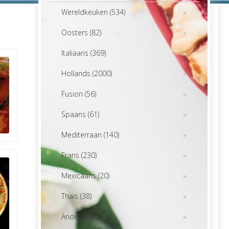
Wereldkeuken (534)
Oosters (82)
Italiaans (369)
Hollands (2000)
Fusion (56)
Spaans (61)
Mediterraan (140)
Frans (230)
Mexicaans (20)
Thais (38)
Anders (122)