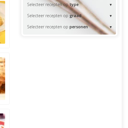
Selecteer recepten op
type
Selecteer recepten op
graad
Selecteer recepten op
personen