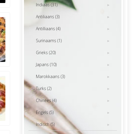
Indiaas (31)
Antiliaans (3)
Antilliaans (4)
Surinaams (1)
Grieks (20)
Japans (10)
Marokkaans (3)
Turks (2)
Chinees (4)
Engels (5)
Indisch (5)