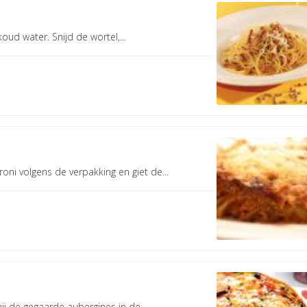
ud water. Snijd de wortel,...
ni volgens de verpakking en giet de...
nij de gegaarde aubergines in de...