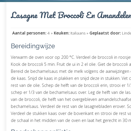
Lasagne Met Broccoli En Amandele
Aantal personen:
4 »
Keuken:
Italiaans »
Geplaatst door:
Linde
Bereidingwijze
Verwarm de oven voor op 200 °C. Verdeel de broccoli in roosjes 
Kook de broccoli 5 min. Fruit de ui in 2 el olie. Giet de broccol
Bereid de bechamelsaus met de melk volgens de aanwijzingen o
de kaas. Snijd de kaas in plakken en snijd deze in stukken. Vet
rest van de olie. Schep de helft van de broccoli erin, strooi er
schep er 1/3 van de bechamelsaus over. Leg de helft van de las
van de broccoli, de helft van het overgebleven amandelschaafse
bechamelsaus. Verdeel de rest van de lasagnebladen erover. Sc
Verdeel de stukken kaas over de bovenkant en strooi de rest v
de schaal in het midden van de oven en laat het gerecht in 30 m