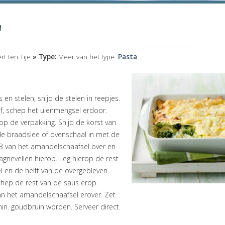
n
rt ten Tije
» Type:
Meer van het type:
Pasta
en stelen, snijd de stelen in reepjes.
i af, schep het uienmengsel erdoor.
p de verpakking. Snijd de korst van
 de braadslee of ovenschaal in met de
 1/3 van het amandelschaafsel over en
agnevellen hierop. Leg hierop de rest
l en de helft van de overgebleven
hep de rest van de saus erop.
an het amandelschaafsel erover. Zet
in. goudbruin worden. Serveer direct.