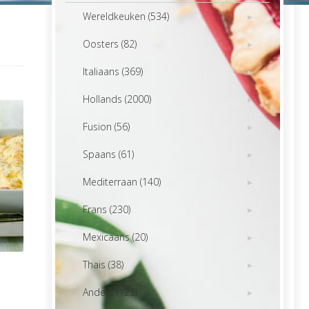
Wereldkeuken (534)
Oosters (82)
Italiaans (369)
Hollands (2000)
Fusion (56)
Spaans (61)
Mediterraan (140)
Frans (230)
Mexicaans (20)
Thais (38)
Anders (122)