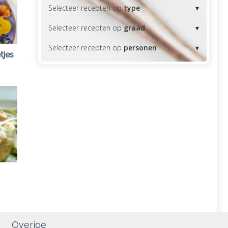
Selecteer recepten op
type
Selecteer recepten op
graad
Selecteer recepten op
personen
tjes
Overige