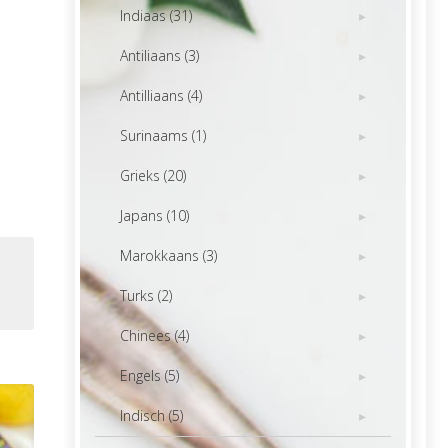
Indiaas (31)
Antiliaans (3)
Antilliaans (4)
Surinaams (1)
Grieks (20)
Japans (10)
Marokkaans (3)
Turks (2)
Chinees (4)
Engels (5)
Indisch (5)