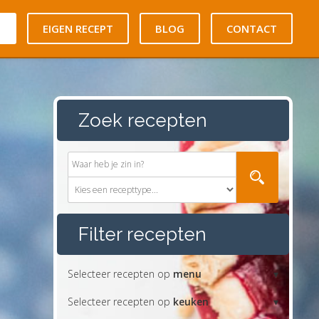
N
EIGEN RECEPT
BLOG
CONTACT
Zoek recepten
Filter recepten
Selecteer recepten op
menu
Selecteer recepten op
keuken