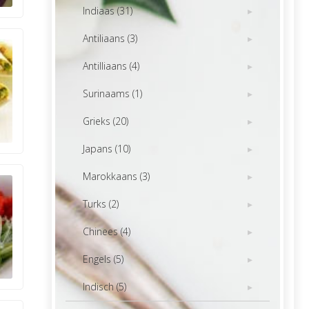
Indiaas (31)
Antiliaans (3)
Antilliaans (4)
Surinaams (1)
Grieks (20)
Japans (10)
Marokkaans (3)
Turks (2)
Chinees (4)
Engels (5)
Indisch (5)