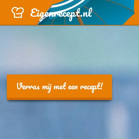
Eigenrecept.nl
Verras mij met een recept!