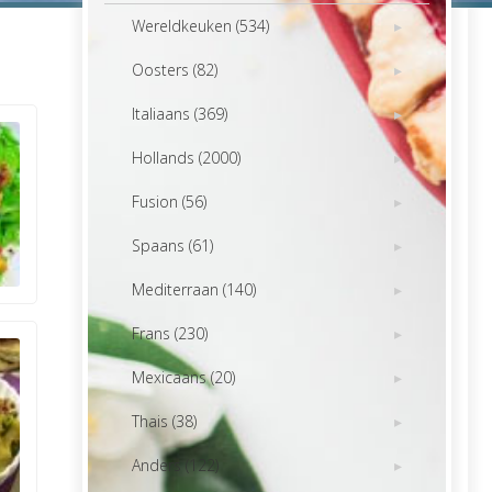
Wereldkeuken (534)
Oosters (82)
Italiaans (369)
Hollands (2000)
Fusion (56)
Spaans (61)
Mediterraan (140)
Frans (230)
Mexicaans (20)
Thais (38)
Anders (122)