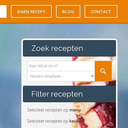
N
EIGEN RECEPT
BLOG
CONTACT
Zoek recepten
Filter recepten
Selecteer recepten op
menu
Selecteer recepten op
keuken