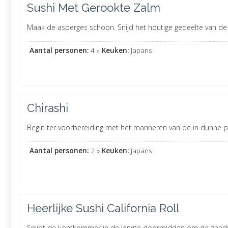
Sushi Met Gerookte Zalm
Maak de asperges schoon. Snijd het houtige gedeelte van de 
Aantal personen:
4 »
Keuken:
Japans
Chirashi
Begin ter voorbereiding met het marineren van de in dunne pla
Aantal personen:
2 »
Keuken:
Japans
Heerlijke Sushi California Roll
Snijdt de komkommer in de lengte doormidden om de zaadjes t