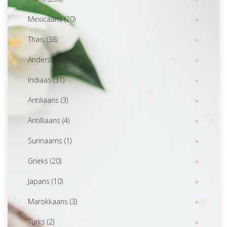
Mexicaans (20)
Thais (38)
Anders (122)
Indiaas (31)
Antiliaans (3)
Antilliaans (4)
Surinaams (1)
Grieks (20)
Japans (10)
Marokkaans (3)
Turks (2)