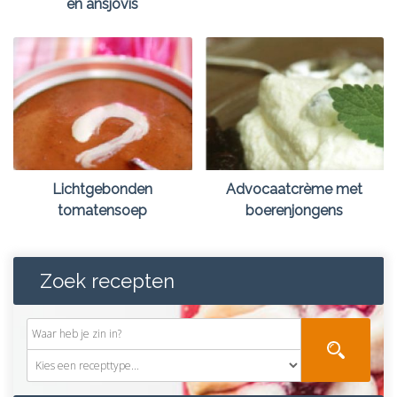
en ansjovis
Lichtgebonden
Advocaatcrème met
tomatensoep
boerenjongens
Zoek recepten