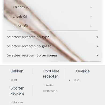
Chinees (4)
Engels (5)
Indisch (5)
Selecteer recepten op
type
Selecteer recepten op
graad
Selecteer recepten op
personen
Bakken
Populaire
Overige
recepten
Taart
Links
Tomaten
Soorten
cremesoep
keukens
Hollandse