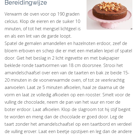
Bereidingwijze
Verwarm de oven voor op 190 graden
celcius. Klop de eieren en de suiker 10
minuten, of tot het mengsel lichtgeel is
en als een lint van de garde loopt.
Spatel de gemalen amandellen en hazelnoten erdoor, zeef de
bloem erboven en schep die er met een metallen lepel of spatel
door. Giet het beslag in 2 licht ingevette en met bakpapier
beklede ronde taartvormen van 18 cm doorsnee. Strooi het
amandelschaafsel over een van de taarten en bak ze beide 15-
20 minuten in de voorverwarmde oven, of tot ze veerkrachtig
aanvoelen. Laat ze 5 minuten afkoelen, haal ze daarna uit de
vorm en laat ze volledig afkoelen op een rooster. Smelt voor de
vulling de chocolade, neem de pan van het vuur en roer de
boter erdoor. Laat afkoelen. Klop de slagroom tot hij stijf begint
te worden en meng dan de chocolade er goed door. Leg de
taart zonder het amandelschaafsel op een taartbord en verdeel
de vulling erover. Laat een beetje opstijven en leg dan de andere