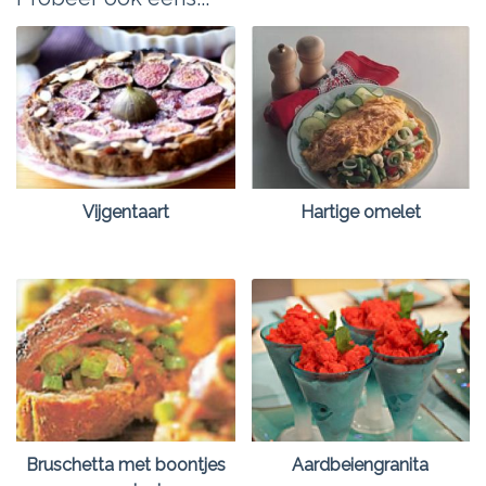
Vijgentaart
Hartige omelet
Bruschetta met boontjes
Aardbeiengranita