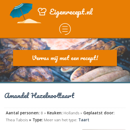
Eigenrecept.nl
Verras mij met een recept!
Amandel Hazelnoottaart
Aantal personen:
8 »
Keuken:
Hollands »
Geplaatst door:
Thea Tabois
» Type:
Meer van het type:
Taart