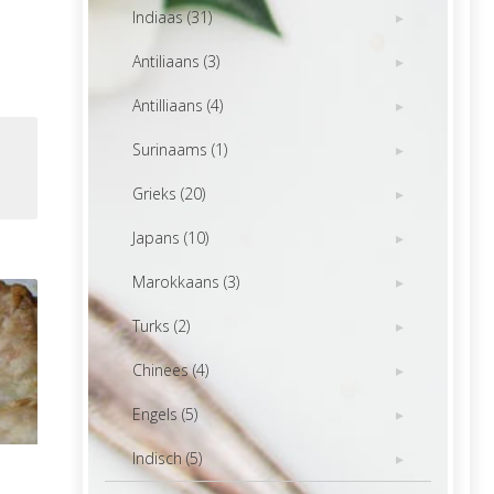
Indiaas (31)
Antiliaans (3)
Antilliaans (4)
Surinaams (1)
Grieks (20)
Japans (10)
Marokkaans (3)
Turks (2)
Chinees (4)
Engels (5)
Indisch (5)