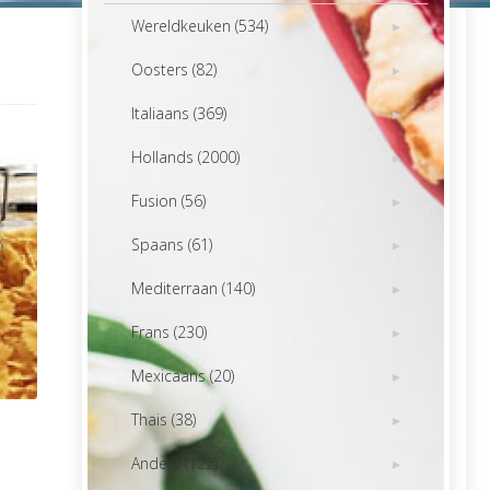
Wereldkeuken (534)
Oosters (82)
Italiaans (369)
Hollands (2000)
Fusion (56)
Spaans (61)
Mediterraan (140)
Frans (230)
Mexicaans (20)
Thais (38)
Anders (122)