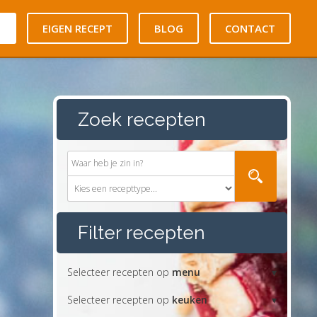
N
EIGEN RECEPT
BLOG
CONTACT
Zoek recepten
Filter recepten
Selecteer recepten op
menu
Selecteer recepten op
keuken