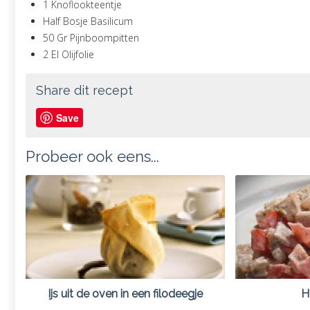
1 Knoflookteentje
Half Bosje Basilicum
50 Gr Pijnboompitten
2 El Olijfolie
Share dit recept
Save
Probeer ook eens...
Ijs uit de oven in een filodeegje
H