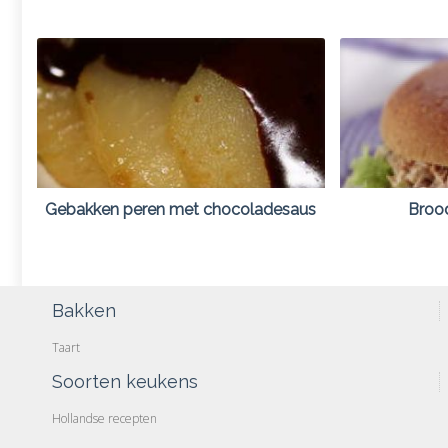
Gebakken peren met chocoladesaus
Brood
Bakken
Taart
Soorten keukens
Hollandse recepten