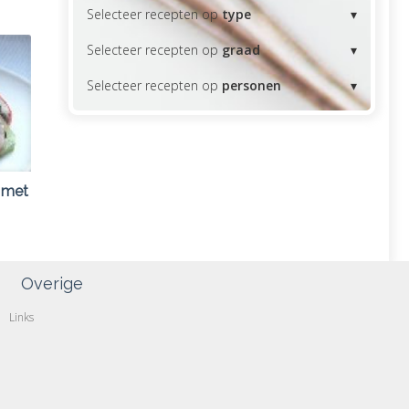
Selecteer recepten op
type
Selecteer recepten op
graad
Selecteer recepten op
personen
 met
Overige
Links