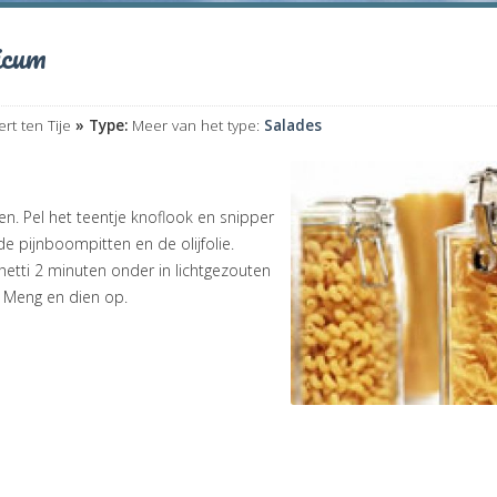
icum
rt ten Tije
» Type:
Meer van het type:
Salades
pen. Pel het teentje knoflook en snipper
de pijnboompitten en de olijfolie.
tti 2 minuten onder in lichtgezouten
. Meng en dien op.