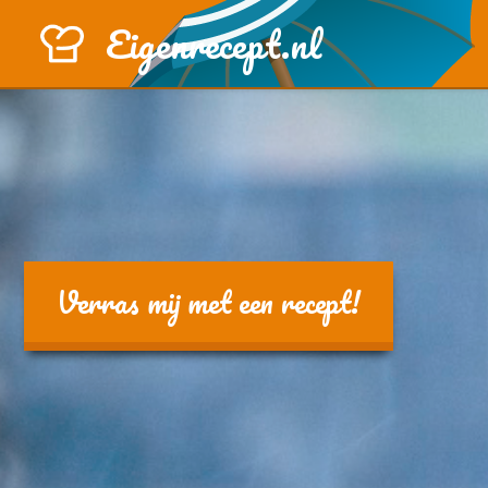
Eigenrecept.nl
Verras mij met een recept!