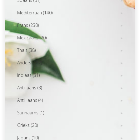
Spaans (61)
Mediterraan (140)
Frans (230)
Mexicaans (20)
Thais (38)
Anders (122)
Indiaas (31)
Antiliaans (3)
Antilliaans (4)
Surinaams (1)
Grieks (20)
Japans (10)