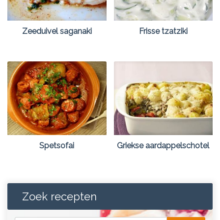
Zeeduivel saganaki
Frisse tzatziki
Spetsofai
Griekse aardappelschotel
Zoek recepten