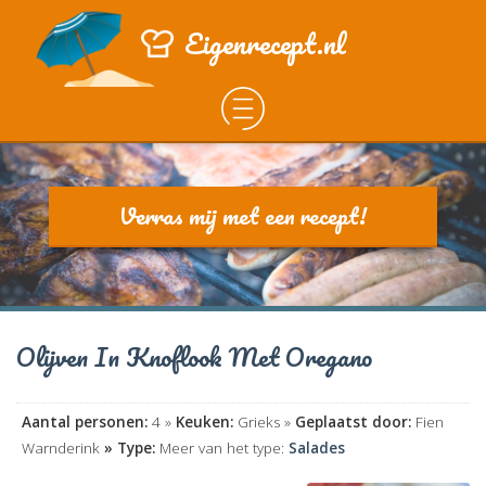
Eigenrecept.nl
Verras mij met een recept!
Olijven In Knoflook Met Oregano
Aantal personen:
4 »
Keuken:
Grieks »
Geplaatst door:
Fien
Warnderink
» Type:
Meer van het type:
Salades