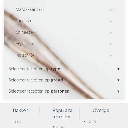
Marokkaans (3)
Turks (2)
Chinees (4)
Engels (5)
Indisch (5)
Selecteer recepten op
type
Selecteer recepten op
graad
Selecteer recepten op
personen
Bakken
Populaire
Overige
recepten
Taart
Links
Tomaten