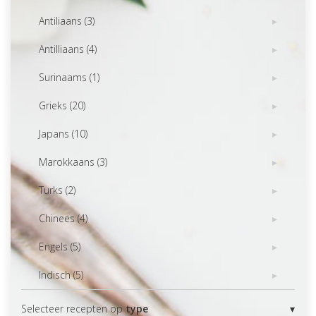
Antiliaans (3)
Antilliaans (4)
Surinaams (1)
Grieks (20)
Japans (10)
Marokkaans (3)
Turks (2)
Chinees (4)
Engels (5)
Indisch (5)
Selecteer recepten op
type