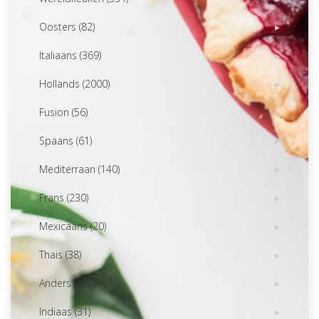
Oosters (82)
Italiaans (369)
Hollands (2000)
Fusion (56)
Spaans (61)
Mediterraan (140)
Frans (230)
Mexicaans (20)
Thais (38)
Anders (122)
Indiaas (31)