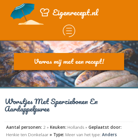
Eigenrecept.nl
Verras mij met een recept!
Worstjes Met Sperziebonen En
Aardappelpuree
Aantal personen:
2 »
Keuken:
Hollands »
Geplaatst door:
Henkie ten Donkelaar
» Type:
Meer van het type:
Anders