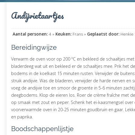
Andijvietaartjes
Aantal personen:
4 »
Keuken:
Frans »
Geplaatst door:
Henkie 
Bereidingwijze
Verwarm de oven voor op 200 ºC en bekleed de schaaltjes met 
bladerdeeg wat uit en bekleed er de schaaltjes mee. Prik het de
bodems in de koelkast 15 minuten rusten. Verwijder de buitenst
struik andijvie. Was de bladeren, verwijder de harde nerven en sn
voeg de andijvie toe en smoor de groente in 5-6 minuten zachtje
deegbodems. Klop de eieren los. Roer de crème fraîche met de
op smaak met zout en peper. Schenk het ei-kaasmengsel over de
voorverwarmde oven in 20-25 minuten goudbruin en gaar. Lekk
en paprika.
Boodschappenlijstje