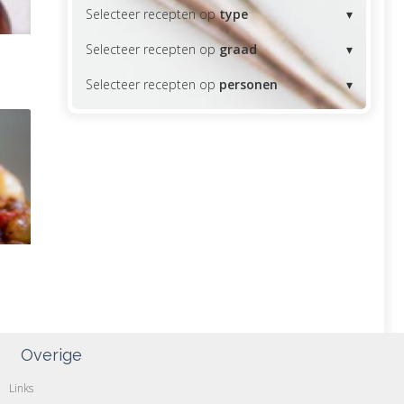
Selecteer recepten op
type
Selecteer recepten op
graad
Selecteer recepten op
personen
Overige
Links