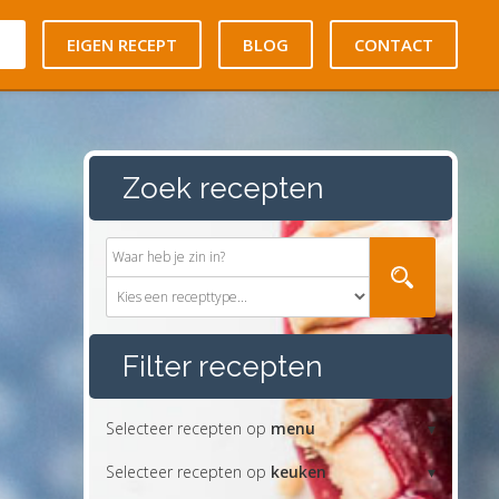
N
EIGEN RECEPT
BLOG
CONTACT
Zoek recepten
Filter recepten
Selecteer recepten op
menu
Selecteer recepten op
keuken