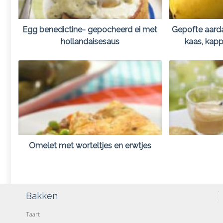
Egg benedictine- gepocheerd ei met
Gepofte aard
hollandaisesaus
kaas, kapp
Omelet met worteltjes en erwtjes
Bakken
Taart