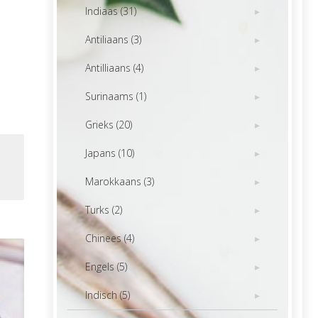
Indiaas (31)
Antiliaans (3)
Antilliaans (4)
Surinaams (1)
Grieks (20)
Japans (10)
Marokkaans (3)
Turks (2)
Chinees (4)
Engels (5)
Indisch (5)