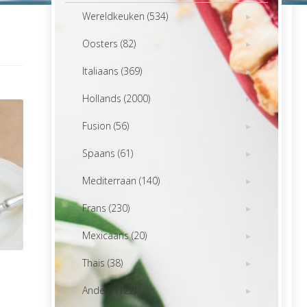
Wereldkeuken (534)
Oosters (82)
Italiaans (369)
Hollands (2000)
Fusion (56)
Spaans (61)
Mediterraan (140)
Frans (230)
Mexicaans (20)
Thais (38)
Anders (122)