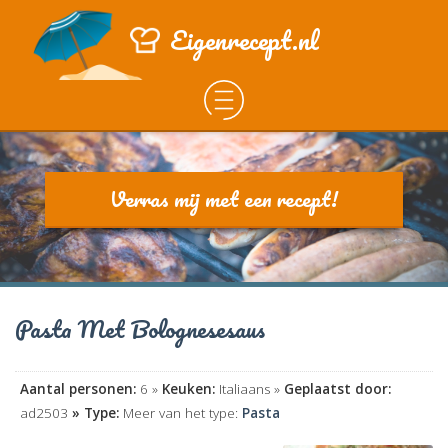
Eigenrecept.nl
Verras mij met een recept!
Pasta Met Bolognesesaus
Aantal personen:
6 »
Keuken:
Italiaans »
Geplaatst door:
ad2503
» Type:
Meer van het type:
Pasta