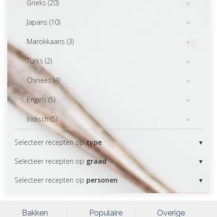
Grieks (20)
Japans (10)
Marokkaans (3)
Turks (2)
Chinees (4)
Engels (5)
Indisch (5)
Selecteer recepten op
type
Selecteer recepten op
graad
Selecteer recepten op
personen
Bakken
Populaire
Overige