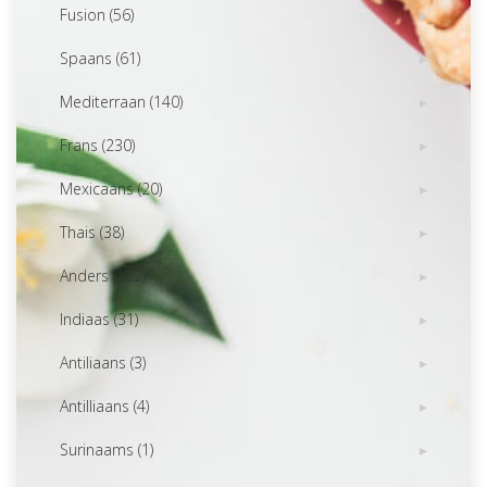
Fusion (56)
Spaans (61)
Mediterraan (140)
Frans (230)
Mexicaans (20)
Thais (38)
Anders (122)
Indiaas (31)
Antiliaans (3)
Antilliaans (4)
Surinaams (1)