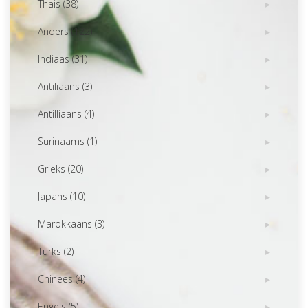
Thais (38)
Anders (122)
Indiaas (31)
Antiliaans (3)
Antilliaans (4)
Surinaams (1)
Grieks (20)
Japans (10)
Marokkaans (3)
Turks (2)
Chinees (4)
Engels (5)