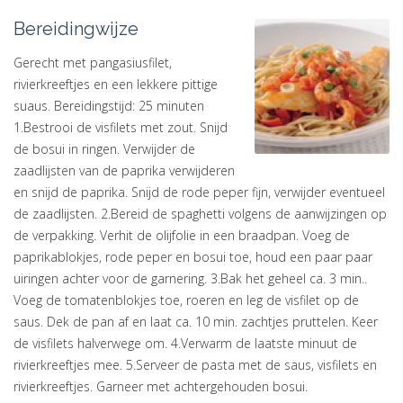
Bereidingwijze
Gerecht met pangasiusfilet,
rivierkreeftjes en een lekkere pittige
suaus. Bereidingstijd: 25 minuten
1.Bestrooi de visfilets met zout. Snijd
de bosui in ringen. Verwijder de
zaadlijsten van de paprika verwijderen
en snijd de paprika. Snijd de rode peper fijn, verwijder eventueel
de zaadlijsten. 2.Bereid de spaghetti volgens de aanwijzingen op
de verpakking. Verhit de olijfolie in een braadpan. Voeg de
paprikablokjes, rode peper en bosui toe, houd een paar paar
uiringen achter voor de garnering. 3.Bak het geheel ca. 3 min..
Voeg de tomatenblokjes toe, roeren en leg de visfilet op de
saus. Dek de pan af en laat ca. 10 min. zachtjes pruttelen. Keer
de visfilets halverwege om. 4.Verwarm de laatste minuut de
rivierkreeftjes mee. 5.Serveer de pasta met de saus, visfilets en
rivierkreeftjes. Garneer met achtergehouden bosui.