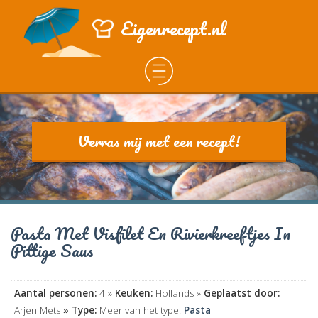
Eigenrecept.nl
Verras mij met een recept!
Pasta Met Visfilet En Rivierkreeftjes In
Pittige Saus
Aantal personen:
4 »
Keuken:
Hollands »
Geplaatst door:
Arjen Mets
» Type:
Meer van het type:
Pasta