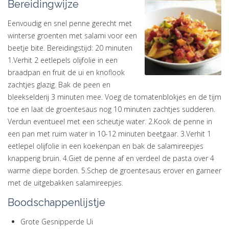
Bereidingwijze
Eenvoudig en snel penne gerecht met
winterse groenten met salami voor een
beetje bite. Bereidingstijd: 20 minuten
1.Verhit 2 eetlepels olijfolie in een
braadpan en fruit de ui en knoflook
zachtjes glazig. Bak de peen en
bleekselderij 3 minuten mee. Voeg de tomatenblokjes en de tijm
toe en laat de groentesaus nog 10 minuten zachtjes sudderen.
Verdun eventueel met een scheutje water. 2.Kook de penne in
een pan met ruim water in 10-12 minuten beetgaar. 3.Verhit 1
eetlepel olijfolie in een koekenpan en bak de salamireepjes
knapperig bruin. 4.Giet de penne af en verdeel de pasta over 4
warme diepe borden. 5.Schep de groentesaus erover en garneer
met de uitgebakken salamireepjes.
Boodschappenlijstje
Grote Gesnipperde Ui