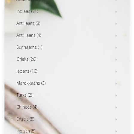
Indiaas (31)
Antiliaans (3)
Antilliaans (4)
Surinaams (1)
Grieks (20)
Japans (10)
Marokkaans (3)
Turks (2)
Chinees (4)
Engels (5)
Indisch (5)