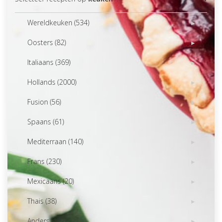
Wereldkeuken (534)
Oosters (82)
Italiaans (369)
Hollands (2000)
Fusion (56)
Spaans (61)
Mediterraan (140)
Frans (230)
Mexicaans (20)
Thais (38)
Anders (122)