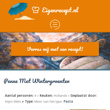
Eigenrecept.nl
Verras mij met een recept!
Penne Met Wintergroenten
Aantal personen:
4 »
Keuken:
Hollands »
Geplaatst door:
Arjen Mets
» Type:
Meer van het type:
Pasta