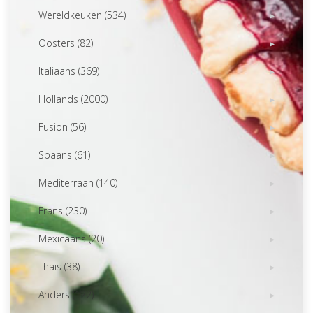
Wereldkeuken (534)
Oosters (82)
Italiaans (369)
Hollands (2000)
Fusion (56)
Spaans (61)
Mediterraan (140)
Frans (230)
Mexicaans (20)
Thais (38)
Anders (122)