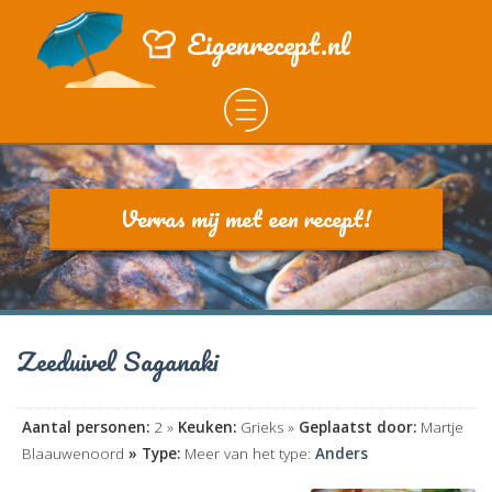
Eigenrecept.nl
Verras mij met een recept!
Zeeduivel Saganaki
Aantal personen:
2 »
Keuken:
Grieks »
Geplaatst door:
Martje
Blaauwenoord
» Type:
Meer van het type:
Anders