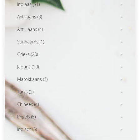
Indiaas (31)
Antiliaans (3)
Antilliaans (4)
Surinaams (1)
Grieks (20)
Japans (10)
Marokkaans (3)
Turks (2)
Chinees (4)
Engels (5)
Indisch (5)