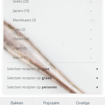
Grieks (20)
Japans (10)
Marokkaans (3)
Turks (2)
Chinees (4)
Engels (5)
Indisch (5)
Selecteer recepten op
type
Selecteer recepten op
graad
Selecteer recepten op
personen
Bakken
Populaire
Overige