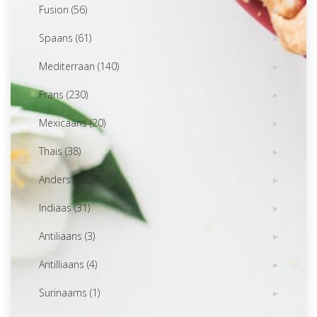
Fusion (56)
Spaans (61)
Mediterraan (140)
Frans (230)
Mexicaans (20)
Thais (38)
Anders (122)
Indiaas (31)
Antiliaans (3)
Antilliaans (4)
Surinaams (1)