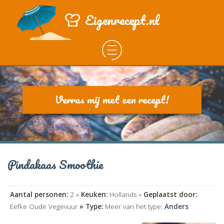
Eigenrecept.nl
Verras mij met een recept!
Pindakaas Smoothie
Aantal personen:
2 »
Keuken:
Hollands »
Geplaatst door:
Eefke Oude Vegevuur
» Type:
Meer van het type:
Anders