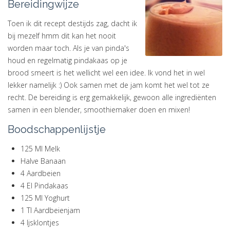
Bereidingwijze
Toen ik dit recept destijds zag, dacht ik
bij mezelf hmm dit kan het nooit
worden maar toch. Als je van pinda's
houd en regelmatig pindakaas op je
brood smeert is het wellicht wel een idee. Ik vond het in wel
lekker namelijk :) Ook samen met de jam komt het wel tot ze
recht. De bereiding is erg gemakkelijk, gewoon alle ingrediënten
samen in een blender, smoothiemaker doen en mixen!
Boodschappenlijstje
125 Ml Melk
Halve Banaan
4 Aardbeien
4 El Pindakaas
125 Ml Yoghurt
1 Tl Aardbeienjam
4 Ijsklontjes