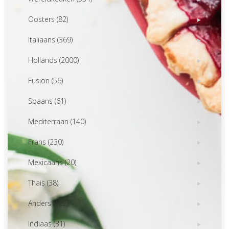
Oosters (82)
Italiaans (369)
Hollands (2000)
Fusion (56)
Spaans (61)
Mediterraan (140)
Frans (230)
Mexicaans (20)
Thais (38)
Anders (122)
Indiaas (31)