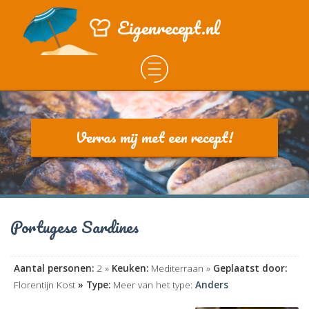
Eigenrecept.nl
Verras mij met een recept!
Portugese Sardines
Aantal personen:
2 »
Keuken:
Mediterraan »
Geplaatst door:
Florentijn Kost
» Type:
Meer van het type:
Anders