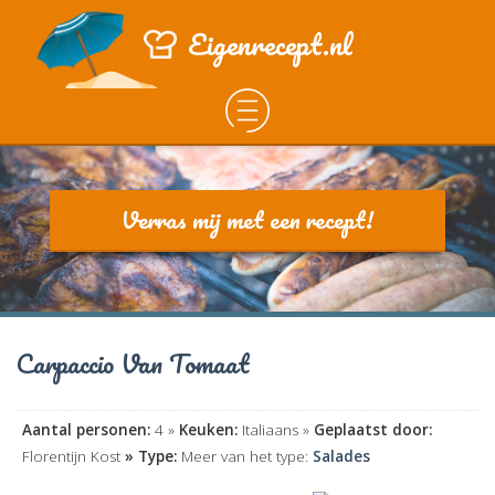
Eigenrecept.nl
Verras mij met een recept!
Carpaccio Van Tomaat
Aantal personen:
4 »
Keuken:
Italiaans »
Geplaatst door:
Florentijn Kost
» Type:
Meer van het type:
Salades