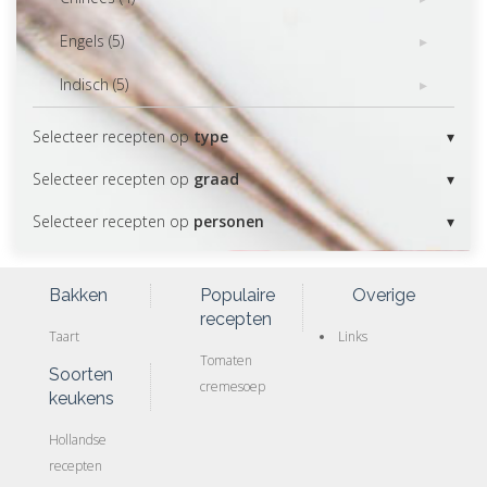
Engels (5)
Indisch (5)
Selecteer recepten op
type
Selecteer recepten op
graad
Selecteer recepten op
personen
Bakken
Populaire
Overige
recepten
Taart
Links
Tomaten
Soorten
cremesoep
keukens
Hollandse
recepten