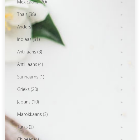
Mexicaans (20)
Thais (38)
Anders (122)
Indiaas (31)
Antiliaans (3)
Antilliaans (4)
Surinaams (1)
Grieks (20)
Japans (10)
Marokkaans (3)
Turks (2)
Chinees (4)