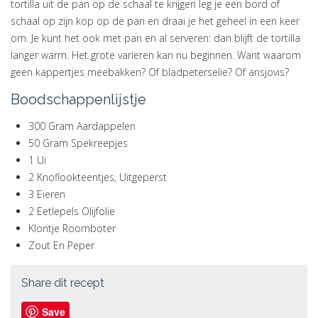
tortilla uit de pan op de schaal te krijgen leg je een bord of
schaal op zijn kop op de pan en draai je het geheel in een keer
om. Je kunt het ook met pan en al serveren: dan blijft de tortilla
langer warm. Het grote varieren kan nu beginnen. Want waarom
geen kappertjes meebakken? Of bladpeterselie? Of ansjovis?
Boodschappenlijstje
300 Gram Aardappelen
50 Gram Spekreepjes
1 Ui
2 Knoflookteentjes, Uitgeperst
3 Eieren
2 Eetlepels Olijfolie
Klontje Roomboter
Zout En Peper
Share dit recept
Save