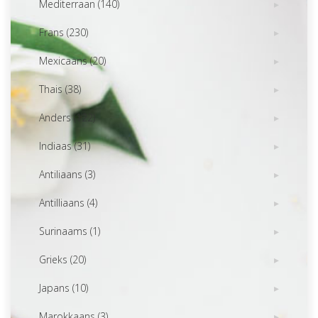
Mediterraan (140)
Frans (230)
Mexicaans (20)
Thais (38)
Anders (122)
Indiaas (31)
Antiliaans (3)
Antilliaans (4)
Surinaams (1)
Grieks (20)
Japans (10)
Marokkaans (3)