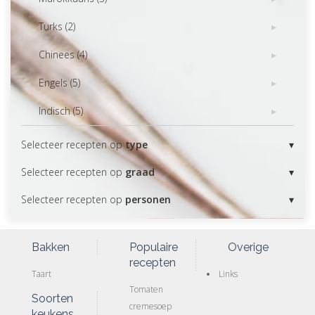
Turks (2)
Chinees (4)
Engels (5)
Indisch (5)
Selecteer recepten op
type
Selecteer recepten op
graad
Selecteer recepten op
personen
Bakken
Populaire
Overige
recepten
Taart
Links
Tomaten
Soorten
cremesoep
keukens