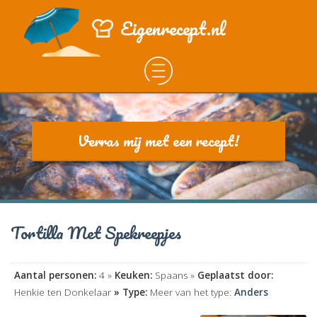
Eigenrecept.nl
Verras mij met een recept!
Tortilla Met Spekreepjes
Aantal personen:
4 »
Keuken:
Spaans »
Geplaatst door:
Henkie ten Donkelaar
» Type:
Meer van het type:
Anders