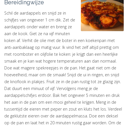
Bereidingwijze
Schil de aardappels en snijd ze in
schijfjes van ongeveer 1 cm dik. Zet de
aardappels onder water en breng ze
aan de kook. Giet ze na vijf minuten
koken af. Verhit de olie met de boter in een koekenpan met
anti-aanbaklaag op matig vuur. Ik vind het zelf altijd prettig om
met roomboter en olijfolie te koken: je krijgt dan een heerlijke
smaak en je kan wat hogere temperaturen aan dan normaal.
Doe wat magere spekreepjes in de pan. Het gaat niet om de
hoeveelheid, maar om de smaak! Snijd de ui in ringen, en snijd
de knoflook in plakjes. Fruit ze in de pan rustig tot ze glazig zijn.
Dat duurt een minuut of vijf. Vervolgens meng je de
aardappelschifjes erdoor. Bak het ongeveer 5 minuten en druk
het aan in de pan om een mooi geheel te krijgen. Meng in de
tussentijd de eieren met peper en zout en kluts het los. Verdeel
de geklutste eieren over de aardappelmassa. Doe een deksel
op de pan en laat het in 20 minuten rustig gaar worden. Om de