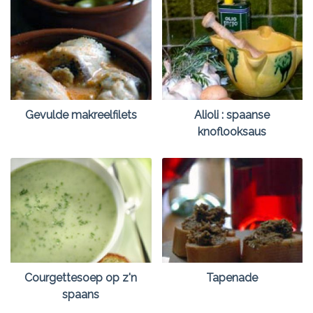
Gevulde makreelfilets
Alioli : spaanse
knoflooksaus
Courgettesoep op z'n
Tapenade
spaans