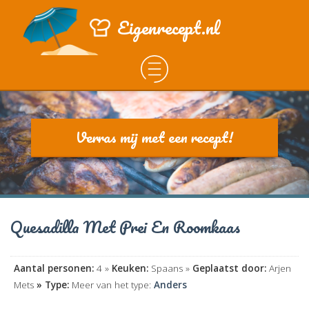
Eigenrecept.nl
Verras mij met een recept!
Quesadilla Met Prei En Roomkaas
Aantal personen:
4 »
Keuken:
Spaans »
Geplaatst door:
Arjen
Mets
» Type:
Meer van het type:
Anders