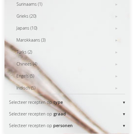
Surinaams (1)
Grieks (20)
Japans (10)
Marokkaans (3)
Turks (2)
Chinees (4)
Engels (5)
Indisch (5)
Selecteer recepten op
type
Selecteer recepten op
graad
Selecteer recepten op
personen