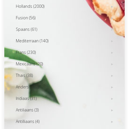
Hollands (2000)
Fusion (56)
Spaans (61)
Mediterraan (140)
Frans (230)
Mexicaans (20)
Thais (38)
Anders (122)
Indiaas (31)
Antiliaans (3)
Antilliaans (4)