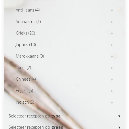
Antilliaans (4)
Surinaams (1)
Grieks (20)
Japans (10)
Marokkaans (3)
Turks (2)
Chinees (4)
Engels (5)
Indisch (5)
Selecteer recepten op
type
Selecteer recepten op
graad