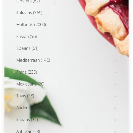
Oosters (82)
Italiaans (369)
Hollands (2000)
Fusion (56)
Spaans (61)
Mediterraan (140)
Frans (230)
Mexicaans (20)
Thais (38)
Anders (122)
Indiaas (31)
Antiliaans (3)