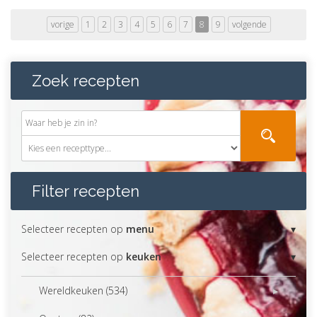
vorige
1
2
3
4
5
6
7
8
9
volgende
Zoek recepten
Filter recepten
Selecteer recepten op
menu
Selecteer recepten op
keuken
Wereldkeuken (534)